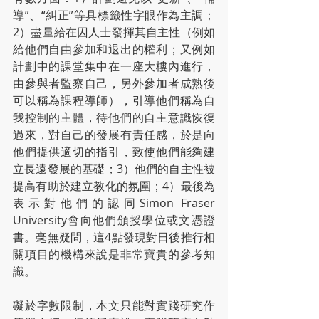
導”、“糾正”等具標籤性字眼作為主調；
2）盡量給在囚人士發揮其自主性（例如
給他們自由參加和退出的權利；又例如
計劃中的課堂集中在一座大樓內進行，
由參與者監察自己，另外參加者成熟後
可以稱為課程導師），引導他們稱為自
我控制的主體，待他們的自主意識恢復
過來，對自己的發展有責任感，於是向
他們提供適切的指引，致使他們能夠建
立長遠發展的基礎；3）他們的自主性被
提高有助於建立教化的氛圍；4）最後為
表示對他們的認同Simon Fraser 
University會向他們頒授學位或文憑證
書。毫無疑問，這4點發現對日後推行相
關項目的機構來說是非常寶貴的參考知
識。
礙於字數限制，本文只能對實踐研究作