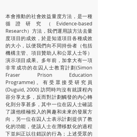
本會推動的社會效益量度方法，是一種
循證研究（Evidence-based 
Research）方法，我們運用該方法去量
度項目的成效，於是知道項目各種成效
的大小，以便我們向不同持份者（包括
機構主管、項目贊助人和公眾人士等）
演示項目成果。多年前，加拿大有一項
非常成功的在囚人士教育計劃(Simon 
Fraser Prison Education 
Programme)。有受眾接受研究員 
(Duguid, 2000) 訪問時均沒有就課程內
容分享太多，反而對計劃觸發的內心轉
化則分享甚多，其中一位在囚人士確認
了讓他積極投入的興趣和未來的發展方
向，另一位在囚人士表示計劃提供了教
化的功能，使該人士在潛移默化的過程
下並糾正以往錯誤的行為；上述受眾的