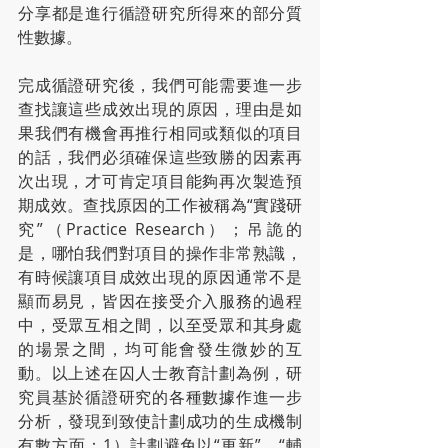
分享都是進行循證研究所得來的部分質
性數據。
完成循證研究後，我們可能需要進一步
查找讓這些成效出現的原因，理由是如
果我們有機會再推行相同或類似的項目
的話，我們必須確保這些致勝的因素再
次出現，才可肯定項目能夠再次製造預
期成效。查找原因的工作被稱為“實踐研
究”（Practice Research）；吊詭的
是，哪怕我們對項目的操作非常熟識，
有時候讓項目成效出現的原因通常不是
顯而易見，皆因在接受介入服務的過程
中，受眾互相之間，以至受眾和其身處
的場景之間，均可能會發生微妙的互
動。以上述在囚人士教育計劃為例，研
究員基於循證研究的各種數據作進一步
分析，發現到致使計劃成功的生成機制
有數方面：1）計劃避免以“更新”、“輔