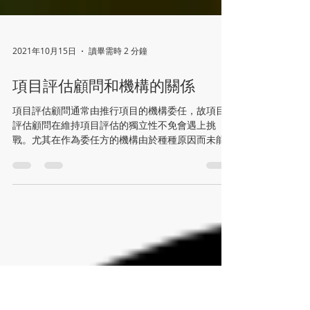
2021年10月15日
讀畢需時 2 分鐘
項目評估顧問和機構的關係
項目評估顧問通常由推行項目的機構委任，故項目
評估顧問在維持項目評估的獨立性不免會遇上挑
戰。尤其在作為委任方的機構由於種種原因而未能
達到預期項目目標時，機構可能會大為緊張，也可
能期望顧問就有關數據作有利於機構的解讀，由於
利益關係，最終顧問的結論只能是：項目大致達到
預期目標，並...