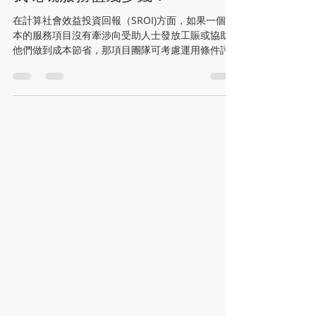
2021年8月10日
讀畢需時 2 分鐘
我哋嘅服務值幾多錢？
在計算社會效益投資回報（SROI)方面，如果一個人
本的服務項目沒有牽涉向受助人士發放工賑或協助
他們做到成本節省，那項目團隊可考慮運用條件評
估法（Contingent Valuation ）作為SROI的計算基
礎。條件評估法源自經濟學，具體的做法是邀請相
關人士直接運用他/她認...