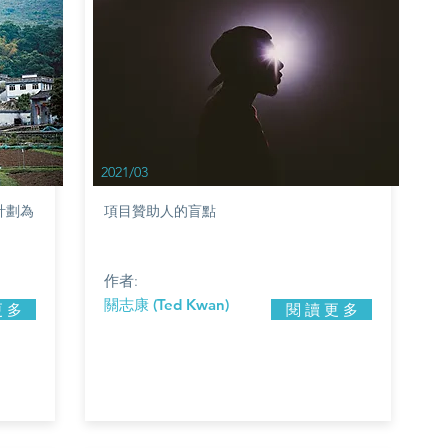
2021/03
計劃為
項目贊助人的盲點
作者:
關志康 (Ted Kwan)
更 多
閱 讀 更 多