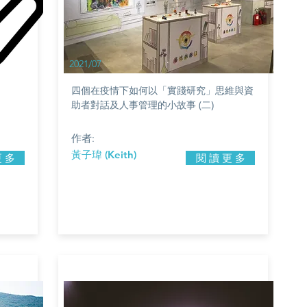
2021/07
四個在疫情下如何以「實踐研究」思維與資
助者對話及人事管理的小故事 (二)
作者:
黃子瑋 (Keith)
更 多
閱 讀 更 多