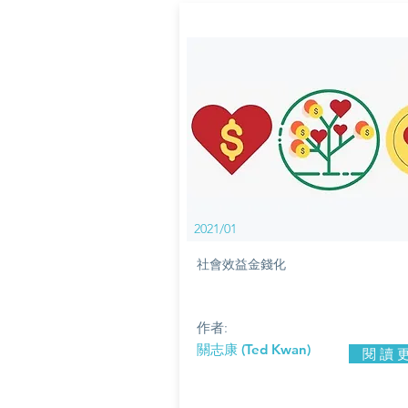
2021/01
社會效益金錢化
作者:
關志康 (Ted Kwan)
閱 讀 