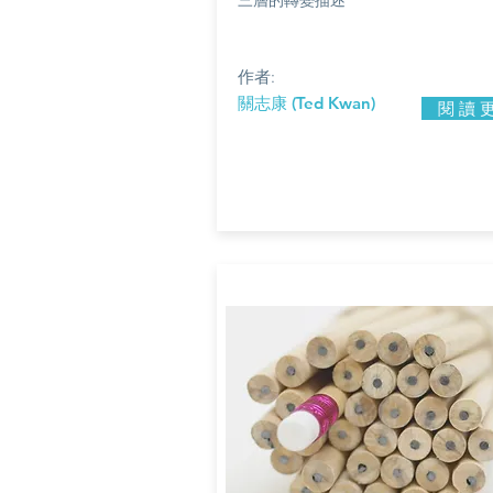
作者:
關志康 (Ted Kwan)
閱 讀 