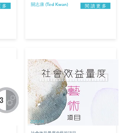
關志康 (Ted Kwan)
更 多
閱 讀 更 多
2020/04
社會效益量度@藝術項目