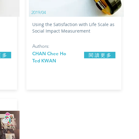
2019/04
Using the Satisfaction with Life Scale as
Social Impact Measurement
Authors:
CHAN Chee Ho
更 多
閱 讀 更 多
Ted KWAN