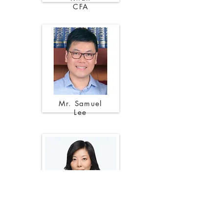
CFA
Mr. Samuel
Lee
Dr
. Erica