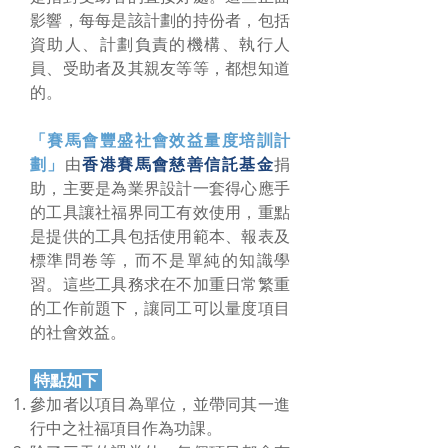
影響，每每是該計劃的持份者，包括
資助人、計劃負責的機構、執行人
員、受助者及其親友等等，都想知道
的。
「賽馬會豐盛社會效益量度培訓計
劃」
由
香港賽馬會慈善信託基金
捐
助，主要是為業界設計一套得心應手
的工具讓社福界同工有效使用，重點
是提供的工具包括使用範本、報表及
標準問卷等，而不是單純的知識學
習。這些工具務求在不加重日常繁重
的工作前題下，讓同工可以量度項目
的社會效益。
特點如下
參加者以項目為單位，並帶同其一進
行中之社福項目作為功課。