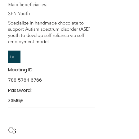
Main beneficiaries:
SEN Youth
Specialize in handmade chocolate to
support Autism spectrum disorder (ASD)
youth to develop self-reliance via self-
employment model
Join Meeting
Meeting ID:
788 5764 6766
Password:
z3M6jE
C3