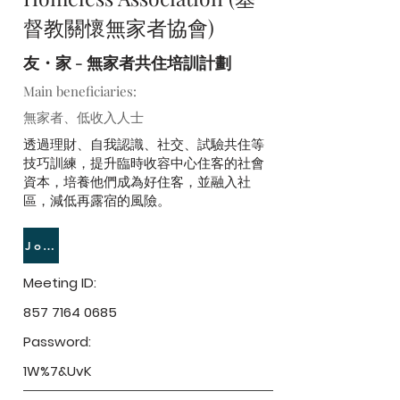
督教關懷無家者協會)
友・家 - 無家者共住培訓計劃
Main beneficiaries:
無家者、低收入人士
透過理財、自我認識、社交、試驗共住等
技巧訓練，提升臨時收容中心住客的社會
資本，培養他們成為好住客，並融入社
區，減低再露宿的風險。
Join Meeting
Meeting ID:
857 7164 0685
Password:
1W%7&UvK