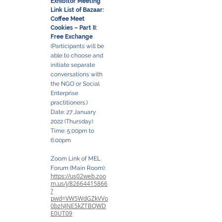
Exhibitor Meeting
Link List of Bazaar:
Coffee Meet
Cookies – Part II:
Free Exchange
(Participants will be
able to choose and
initiate separate
conversations with
the NGO or Social
Enterprise
practitioners.)
Date: 27 January
2022 (Thursday)
Time: 5:00pm to
6:00pm
Zoom Link of MEL
Forum (Main Room):
https://us02web.zoo
m.us/j/82664415866
?
pwd=VW5WdGZkVVo
0bzNJNE5kZTBQWD
E0UT09