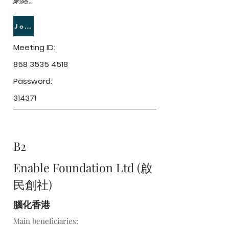
網絡。
Join Meeting
Meeting ID:
858 3535 4518
Password:
314371
B2
Enable Foundation Ltd (啟
民創社)
腦化香港
Main beneficiaries: