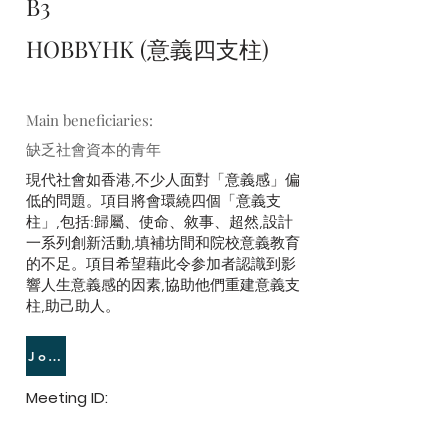
B3
HOBBYHK (意義四支柱)
Main beneficiaries:
缺乏社會資本的青年
現代社會如香港,不少人面對「意義感」偏
低的問題。項目將會環繞四個「意義支
柱」,包括:歸屬、使命、敘事、超然,設計
一系列創新活動,填補坊間和院校意義教育
的不足。項目希望藉此令参加者認識到影
響人生意義感的因素,協助他們重建意義支
柱,助己助人。
Join Meeting
Meeting ID: