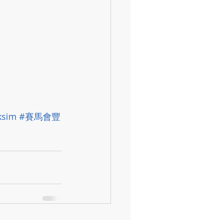
ksim
#賽馬會豐