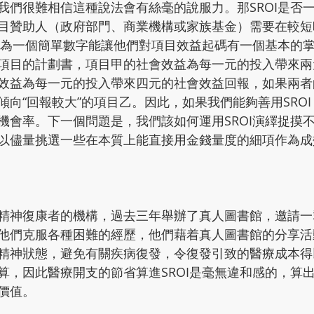
我們很難相信這種說法會有絲毫的說服力。那SROI是否
目贊助人（政府部門、商業機構或家族基金）需要在較短
I作為一個簡單數字能讓他們對項目效益起碼有一個基本的
項目的計劃書，項目甲的社會效益為每一元的投入帶來兩
效益為每一元的投入帶來四元的社會效益回報，如果兩者
傾向“回報較大”的項目乙。因此，如果我們能夠善用SRO
機會率。下一個問題是，我們該如何運用SROI演繹捉摸
以儘量挑選一些在本質上能直接用金錢量度的細項作為成
精神復康者的機構，過去三年舉辦了真人圖書館，邀請一
他們克服各種困難的經歷，他們藉着真人圖書館的分享活
精神狀態，避免有關疾病復發，令復發引致的醫療成本得
，因此醫療開支的節省算進SROI是毫無違和感的，算出來
價值。