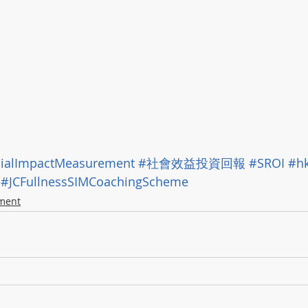
ialImpactMeasurement
#社會效益投資回報
#SROI
#h
#JCFullnessSIMCoachingScheme
tment