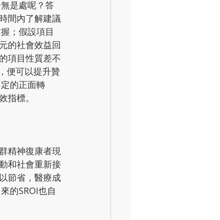
一無是處呢？答
時間內了解建議
掌握；假設項目
元的社會效益回
的項目性質差不
I，便可以提升贊
不定的正面轉
效指標。
群精神復康者現
動和社會重新接
以節省，醫療成
的SROI也自