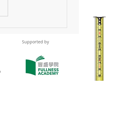
投資的三重社會效益
Supported by
Adverse
Privacy
Weather
Arrangement