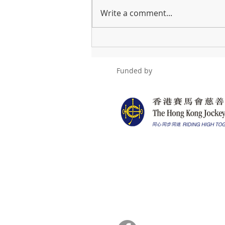
Write a comment...
Numbers can be
misleading. Simple is the
best.
Funded by
Copyright © 2020 Fullness Social Enter