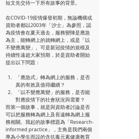
短文先交待一下所有故事的背景。
在COVID-19疫情爆發初期，無論機構或
資助者都以2003年「沙士」為參照，認
為疫情會在夏天過去，服務變陣是應急
為主，能轉網上的就轉網上，或是「以
不變應萬變」。可是新冠疫情的規模及
持續性遠超大家預期，於是資助者開始
提出以下問題﹕
「應急式」轉為網上的服務，是否
真的有效及值得繼續？
「以不變應萬變」的服務，是否能
對應疫情下的社會狀況與需要？
而第一個故事，就是與資助者討論是否
可以把服務轉為網上及長遠轉為網上服
務相關。我起的故事標題為「Research-
informed practice」，主角是我們兩個
專為小學生而設的含抗毒元素健康教育