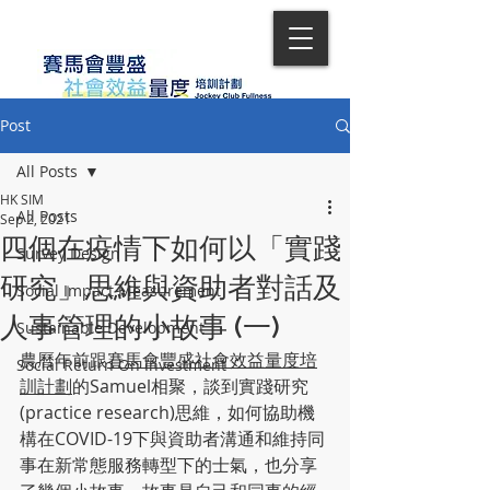
Post
All Posts
HK SIM
All Posts
Sep 2, 2021
四個在疫情下如何以「實踐
Survey Design
研究」思維與資助者對話及
Social Impact Measurement
人事管理的小故事 (一)
Sustainable Development
農曆年前跟
賽馬會豐盛社會效益量度培
Social Return On Investment
訓計劃
的Samuel相聚，談到實踐研究
(practice research)思維，如何協助機
構在COVID-19下與資助者溝通和維持同
事在新常態服務轉型下的士氣，也分享