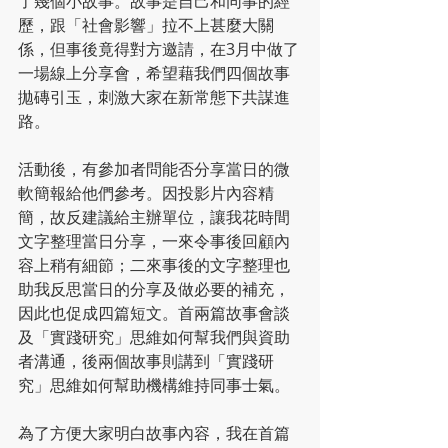
了幾個小故事。故事是自己和同事的經
歷，跟「社會影響」拉不上甚麼大關
係，但事後竟得對方邀請，在3月中做了
一場線上分享會，希望藉我們四個故事
拋磚引玉，刺激大家在新常態下共謀進
路。  
活動後，有參加者問能否分享當日的微
軟簡報給他們參考。因投影片內容精
簡，故反建議給主辦單位，讓我花時間
文字整理當日分享，一來令事後回顧內
容上稍有細節；二來事後的文字整理也
助我反思當日的分享及做必要的補充，
因此也促成四篇短文。首兩篇故事會談
及「實踐研究」思維如何幫我們與資助
者溝通，後兩個故事則講到「實踐研
究」思維如何幫助機構維持同事士氣。  
為了方便大家明白故事內容，我在首篇