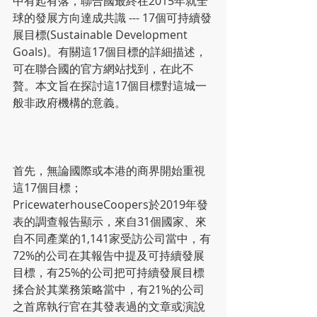
中有起有落，聯合國最終在2015年就全
球的發展方向達成共識 --- 17個可持續發
展目標(Sustainable Development 
Goals)。有關這17個目標的詳細描述，
可在聯合國的官方網站找到，在此不
贅。本文旨在探討這17個目標對這城一
般非政府機構的意義。
首先，無論國際或本港的商界開始重視
這17個目標；
PricewaterhouseCoopers於2019年發
表的調查報告顯示，來自31個國家、來
自不同產業的1,141家受訪公司當中，有
72%的公司在其報告中提及可持續發展
目標，有25%的公司把可持續發展目標
揉合於其業務策略當中，有21%的公司
之首席執行官在其發表過的文章或演說