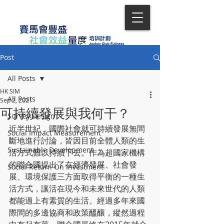
Post
All Posts
HK SIM
All Posts
Sep 2, 2021
可持續發展與我何干？
Survey Design
近半世紀，國際社會就可持續發展無間
Social Impact Measurement
斷地進行討論，皆因目前全體人類的生
Sustainable Development
活方式難以持續下去。作為超國家機構
的聯合國提出了在經濟發展、社會發
Social Return On Investment
展、環境保護三方面取得平衡的一種生
活方式，讓活在現今和未來世代的人類
都能過上有素質的生活。經過多年來國
際間的多邊協商和政策醞釀，縱然過程