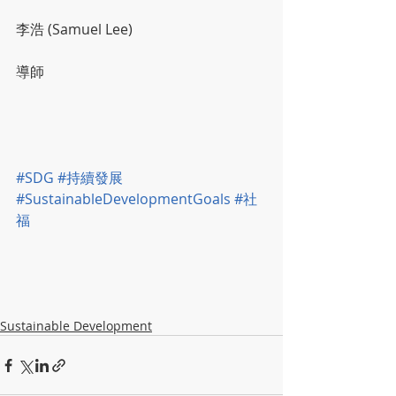
李浩 (Samuel Lee)
導師
#SDG
#持續發展
#SustainableDevelopmentGoals
#社
福
Sustainable Development