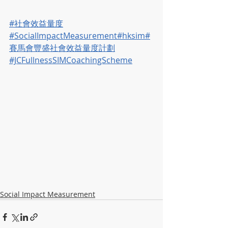
#社會效益量度
#SocialImpactMeasurement
#hksim
#
賽馬會豐盛社會效益量度計劃
#JCFullnessSIMCoachingScheme
Social Impact Measurement