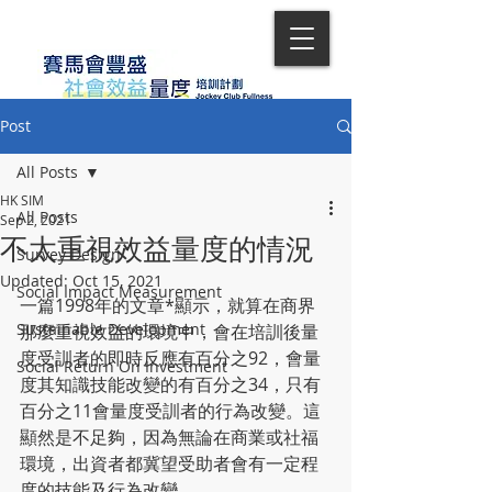
Post
All Posts
HK SIM
All Posts
Sep 2, 2021
不太重視效益量度的情況
Survey Design
Updated:
Oct 15, 2021
Social Impact Measurement
一篇1998年的文章*顯示，就算在商界
Sustainable Development
那麼重視效益的環境中，會在培訓後量
度受訓者的即時反應有百分之92，會量
Social Return On Investment
度其知識技能改變的有百分之34，只有
百分之11會量度受訓者的行為改變。這
顯然是不足夠，因為無論在商業或社福
環境，出資者都冀望受助者會有一定程
度的技能及行為改變。